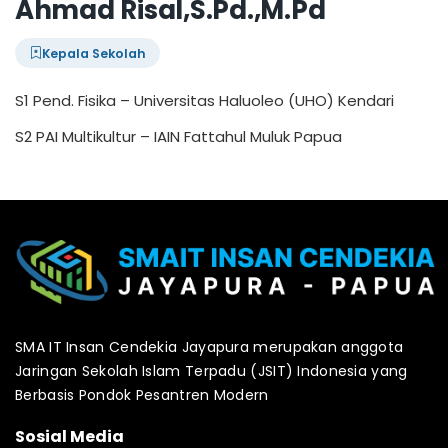
Ahmad Risal,S.Pd.,M.Pd
Kepala Sekolah
S1 Pend. Fisika – Universitas Haluoleo (UHO) Kendari
S2 PAI Multikultur – IAIN Fattahul Muluk Papua
SMA IT Insan Cendekia Jayapura merupakan anggota
Jaringan Sekolah Islam Terpadu (JSIT) Indonesia yang
Berbasis Pondok Pesantren Modern
Sosial Media