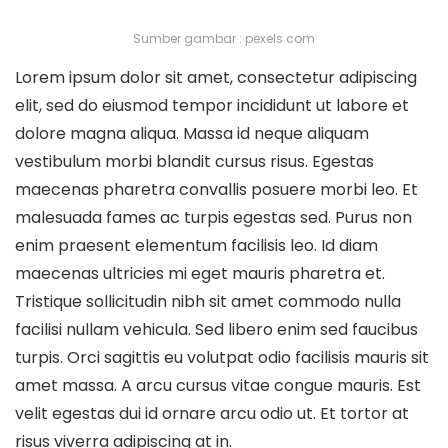
Sumber gambar : pexels.com
Lorem ipsum dolor sit amet, consectetur adipiscing
elit, sed do eiusmod tempor incididunt ut labore et
dolore magna aliqua. Massa id neque aliquam
vestibulum morbi blandit cursus risus. Egestas
maecenas pharetra convallis posuere morbi leo. Et
malesuada fames ac turpis egestas sed. Purus non
enim praesent elementum facilisis leo. Id diam
maecenas ultricies mi eget mauris pharetra et.
Tristique sollicitudin nibh sit amet commodo nulla
facilisi nullam vehicula. Sed libero enim sed faucibus
turpis. Orci sagittis eu volutpat odio facilisis mauris sit
amet massa. A arcu cursus vitae congue mauris. Est
velit egestas dui id ornare arcu odio ut. Et tortor at
risus viverra adipiscing at in.