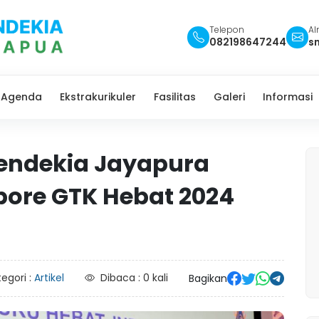
Telepon
Al
082198647244
s
Agenda
Ekstrakurikuler
Fasilitas
Galeri
Informasi
endekia Jayapura
bore GTK Hebat 2024
egori :
Artikel
Dibaca : 0 kali
Bagikan