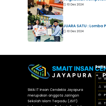
10 Des 2024
JUARA SATU : Lomba P
10 Des 2024
Satis
U
V
SMA IT Insan Cendekia Jayapura
P
merupakan anggota Jaringan
Sekolah Islam Terpadu (JSIT)
T