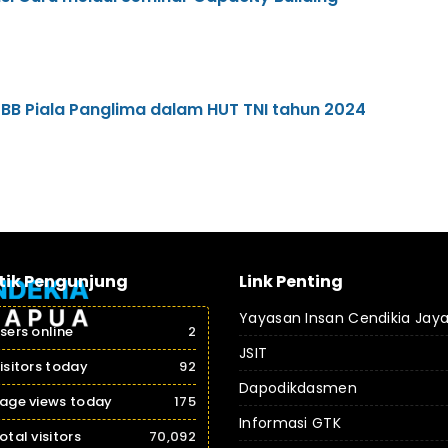
BB Piala Panglima dalam HUT TNI tahun 2024
tik Pengunjung
Link Penting
Yayasan Insan Cendikia Jay
sers online
2
JSIT
isitors today
92
Dapodikdasmen
age views today
175
Informasi GTK
otal visitors
70,092