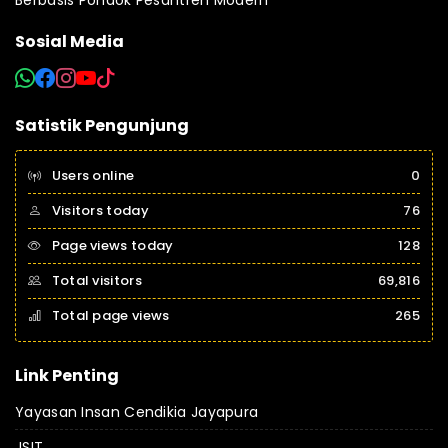
Berbasis Pondok Pesantren Modern
Sosial Media
Satistik Pengunjung
Users online
0
Visitors today
76
Page views today
128
Total visitors
69,816
Total page views
265
Link Penting
Yayasan Insan Cendikia Jayapura
JSIT